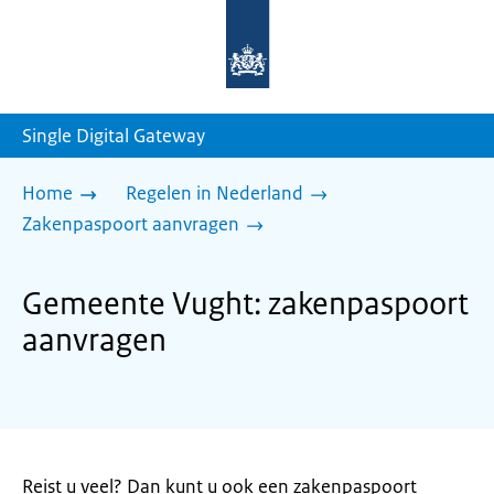
Naar
de
homepage
van
sdg.rijksoverheid.nl
Single Digital Gateway
Home
Regelen in Nederland
Zakenpaspoort aanvragen
Gemeente Vught: zakenpaspoort
aanvragen
Reist u veel? Dan kunt u ook een zakenpaspoort