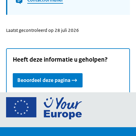
Laatst gecontroleerd op 28 juli 2026
Heeft deze informatie u geholpen?
Beoordeel deze pagina
Ga
naar
de
homepage
van