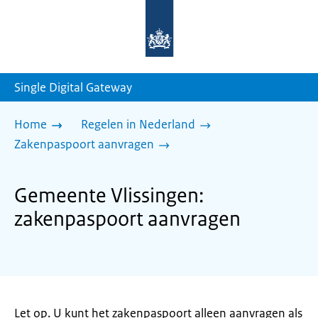
Naar
de
homepage
van
sdg.rijksoverheid.nl
Single Digital Gateway
Home
Regelen in Nederland
Zakenpaspoort aanvragen
Gemeente Vlissingen:
zakenpaspoort aanvragen
Let op. U kunt het zakenpaspoort alleen aanvragen als