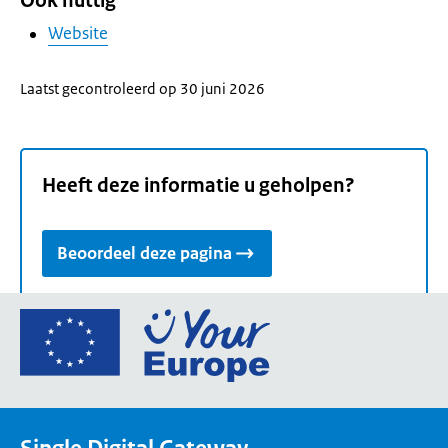
Ook nuttig
Website
Laatst gecontroleerd op 30 juni 2026
Heeft deze informatie u geholpen?
Beoordeel deze pagina
Ga
naar
de
homepage
van
Your