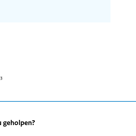
23
u geholpen?