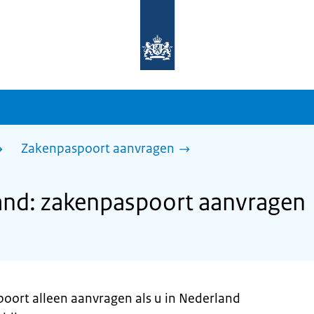
Naar
de
homepage
van
sdg.rijksoverheid.nl
Zakenpaspoort aanvragen
and: zakenpaspoort aanvragen
poort alleen aanvragen als u in Nederland