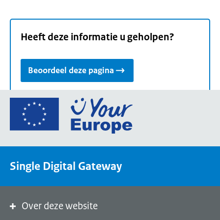
Heeft deze informatie u geholpen?
Beoordeel deze pagina
Ga
naar
de
homepage
van
Single Digital Gateway
Your
Europe,
een
portaal
Over deze website
van