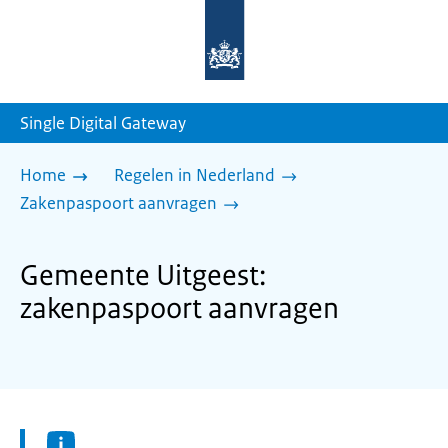
Naar
de
homepage
van
sdg.rijksoverheid.nl
Single Digital Gateway
Home
Regelen in Nederland
Zakenpaspoort aanvragen
Gemeente Uitgeest:
zakenpaspoort aanvragen