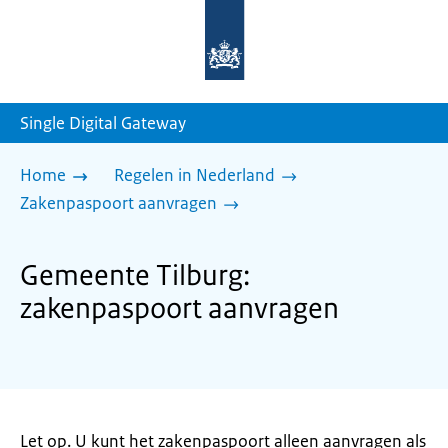
Naar
de
homepage
van
sdg.rijksoverheid.nl
Single Digital Gateway
Home
Regelen in Nederland
Zakenpaspoort aanvragen
Gemeente Tilburg:
zakenpaspoort aanvragen
Let op. U kunt het zakenpaspoort alleen aanvragen als