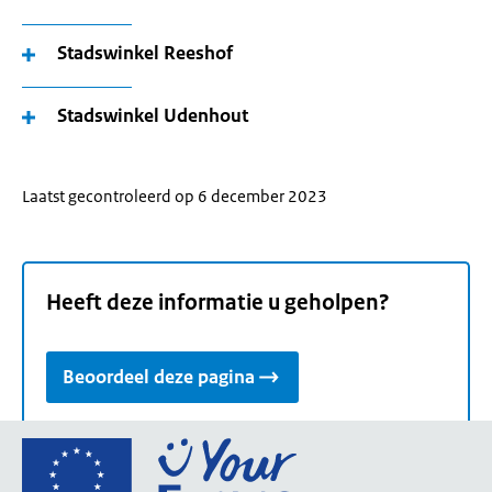
Stadswinkel Reeshof
Stadswinkel Udenhout
Laatst gecontroleerd op 6 december 2023
Heeft deze informatie u geholpen?
Beoordeel deze pagina
Ga
naar