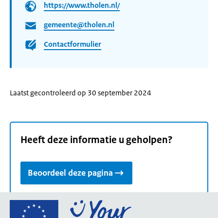
https://www.tholen.nl/
gemeente@tholen.nl
Contactformulier
Laatst gecontroleerd op 30 september 2024
Heeft deze informatie u geholpen?
Beoordeel deze pagina
Ga
naar