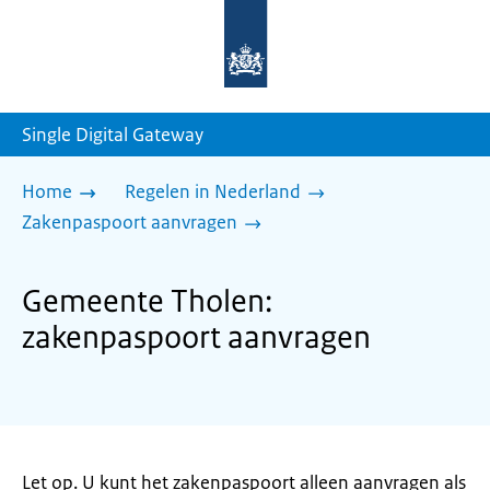
Naar
de
homepage
van
sdg.rijksoverheid.nl
Single Digital Gateway
Home
Regelen in Nederland
Zakenpaspoort aanvragen
Gemeente Tholen:
zakenpaspoort aanvragen
Let op. U kunt het zakenpaspoort alleen aanvragen als