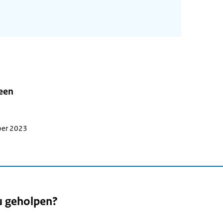
leen
ber 2023
u geholpen?