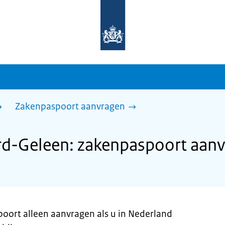
Naar
de
homepage
van
sdg.rijksoverheid.nl
Zakenpaspoort aanvragen
rd-Geleen: zakenpaspoort aan
poort alleen aanvragen als u in Nederland