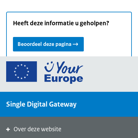
Heeft deze informatie u geholpen?
Beoordeel deze pagina
Ga
naar
de
homepage
van
Single Digital Gateway
Your
Europe,
een
portaal
Over deze website
van