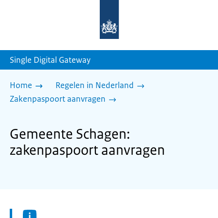
Naar
de
homepage
van
sdg.rijksoverheid.nl
Single Digital Gateway
Home
Regelen in Nederland
Zakenpaspoort aanvragen
Gemeente Schagen:
zakenpaspoort aanvragen