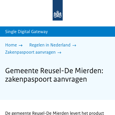
Naar
de
homepage
van
sdg.rijksoverheid.nl
Single Digital Gateway
Home
Regelen in Nederland
Zakenpaspoort aanvragen
Gemeente Reusel-De Mierden:
zakenpaspoort aanvragen
De gemeente Reusel-De Mierden levert het product