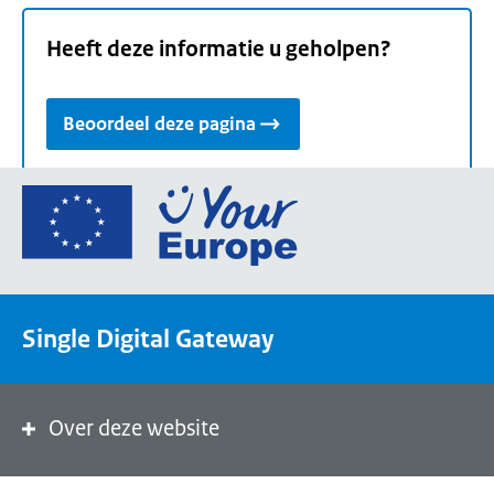
Heeft deze informatie u geholpen?
Beoordeel deze pagina
Ga
naar
de
homepage
van
Single Digital Gateway
Your
Europe,
een
portaal
Over deze website
van
de