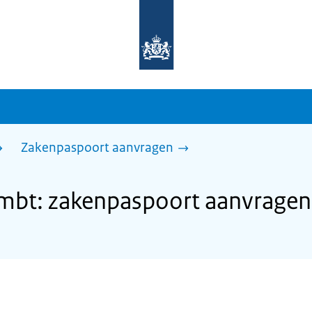
Naar
de
homepage
van
sdg.rijksoverheid.nl
Zakenpaspoort aanvragen
bt: zakenpaspoort aanvragen