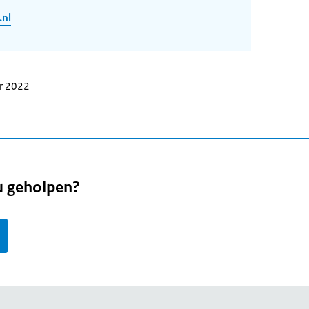
.nl
er 2022
u geholpen?