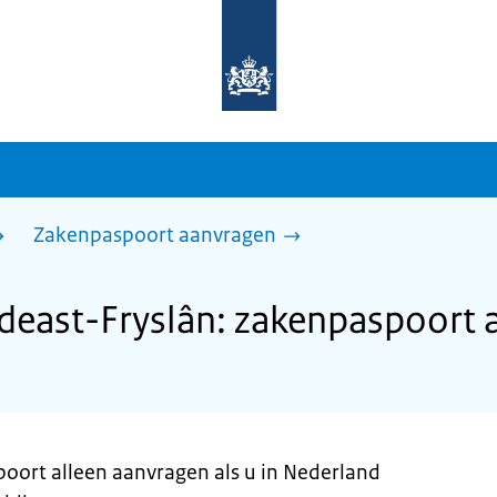
Naar
de
homepage
van
sdg.rijksoverheid.nl
Zakenpaspoort aanvragen
east-Fryslân: zakenpaspoort 
poort alleen aanvragen als u in Nederland