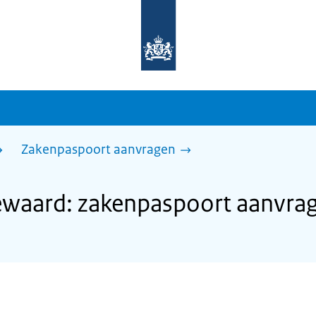
Naar
de
homepage
van
sdg.rijksoverheid.nl
Zakenpaspoort aanvragen
waard: zakenpaspoort aanvra