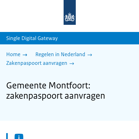
Naar
de
homepage
van
sdg.rijksoverheid.nl
Single Digital Gateway
Home
Regelen in Nederland
Zakenpaspoort aanvragen
Gemeente Montfoort:
zakenpaspoort aanvragen