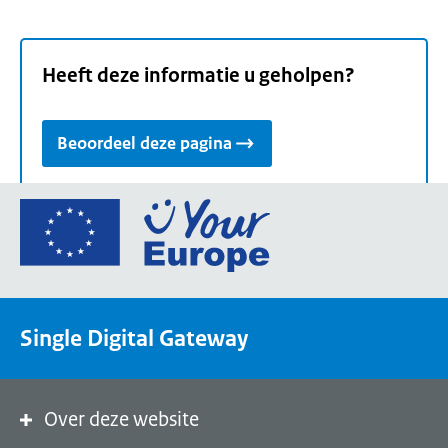
Heeft deze informatie u geholpen?
Beoordeel deze pagina
Ga
naar
de
homepage
van
Single Digital Gateway
Your
Europe,
een
portaal
Over deze website
van