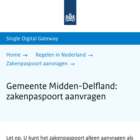
Naar
de
homepage
van
sdg.rijksoverheid.nl
Single Digital Gateway
Home
Regelen in Nederland
Zakenpaspoort aanvragen
Gemeente Midden-Delfland:
zakenpaspoort aanvragen
Let op. U kunt het zakenpaspoort alleen aanvragen als