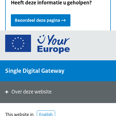
Heeft deze informatie u geholpen?
Beoordeel deze pagina
Ga
naar
de
homepage
van
Single Digital Gateway
Your
Europe,
een
portaal
Over deze website
van
de
Europese
This website in
English
Unie