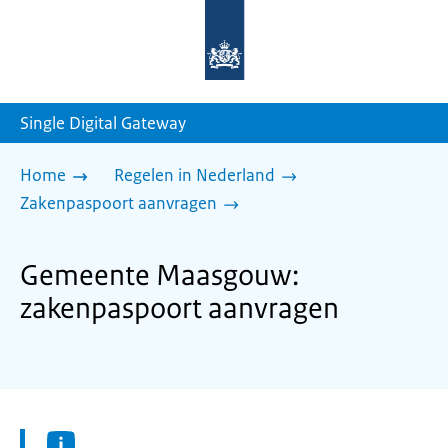
Naar
de
homepage
van
sdg.rijksoverheid.nl
Single Digital Gateway
Home
Regelen in Nederland
Zakenpaspoort aanvragen
Gemeente Maasgouw:
zakenpaspoort aanvragen