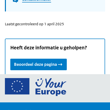
Laatst gecontroleerd op 1 april 2025
Heeft deze informatie u geholpen?
Beoordeel deze pagina
Ga
naar
de
homepage
van