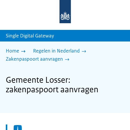
Naar
de
homepage
van
sdg.rijksoverheid.nl
Single Digital Gateway
Home
Regelen in Nederland
Zakenpaspoort aanvragen
Gemeente Losser:
zakenpaspoort aanvragen