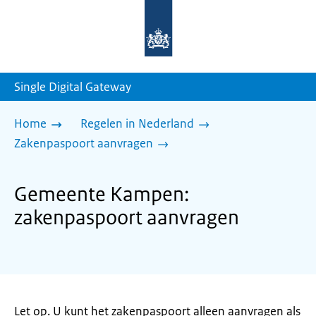
Naar
de
homepage
van
sdg.rijksoverheid.nl
Single Digital Gateway
Home
Regelen in Nederland
Zakenpaspoort aanvragen
Gemeente Kampen:
zakenpaspoort aanvragen
Let op. U kunt het zakenpaspoort alleen aanvragen als