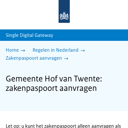
Naar
de
homepage
van
sdg.rijksoverheid.nl
Single Digital Gateway
Home
Regelen in Nederland
Zakenpaspoort aanvragen
Gemeente Hof van Twente:
zakenpaspoort aanvragen
Let op: u kunt het zakenpaspoort alleen aanvragen als