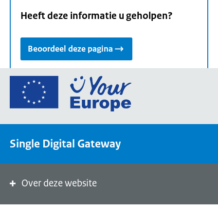
Heeft deze informatie u geholpen?
Beoordeel deze pagina
Ga
naar
de
homepage
van
Single Digital Gateway
Your
Europe,
een
portaal
Over deze website
van
de
Europese