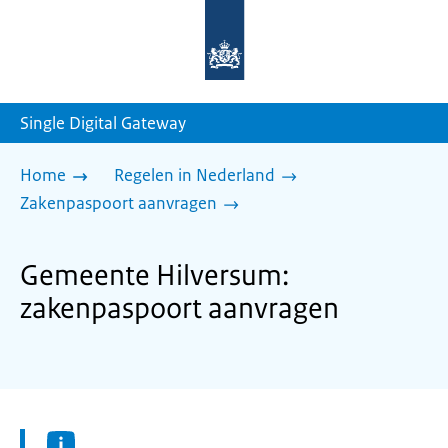
Naar
de
homepage
van
sdg.rijksoverheid.nl
Single Digital Gateway
Home
Regelen in Nederland
Zakenpaspoort aanvragen
Gemeente Hilversum:
zakenpaspoort aanvragen