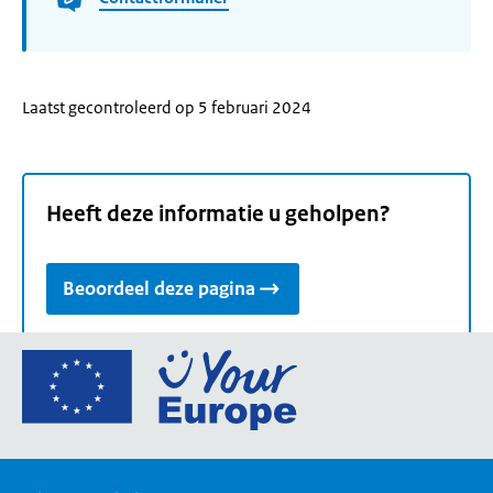
Laatst gecontroleerd op 5 februari 2024
Heeft deze informatie u geholpen?
Beoordeel deze pagina
Ga
naar
de
homepage
van