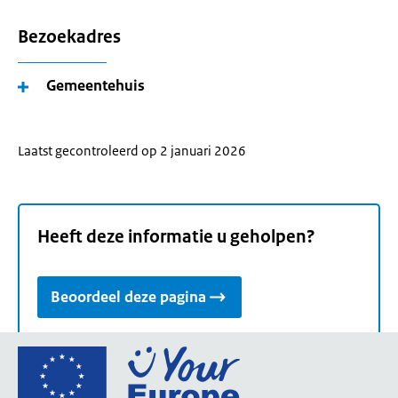
Bezoekadres
Gemeentehuis
Laatst gecontroleerd op 2 januari 2026
Heeft deze informatie u geholpen?
Beoordeel deze pagina
Ga
naar