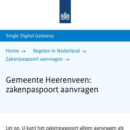
Naar
de
homepage
van
sdg.rijksoverheid.nl
Single Digital Gateway
Home
Regelen in Nederland
Zakenpaspoort aanvragen
Gemeente Heerenveen:
zakenpaspoort aanvragen
Let op. U kunt het zakenpaspoort alleen aanvragen als