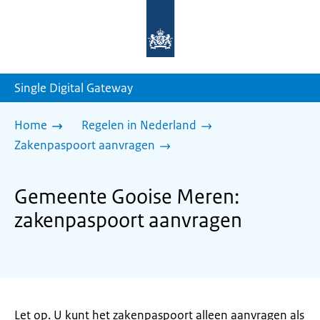
Naar
de
homepage
van
sdg.rijksoverheid.nl
Single Digital Gateway
Home
Regelen in Nederland
Zakenpaspoort aanvragen
Gemeente Gooise Meren:
zakenpaspoort aanvragen
Let op. U kunt het zakenpaspoort alleen aanvragen als