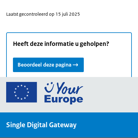
Laatst gecontroleerd op 15 juli 2025
Heeft deze informatie u geholpen?
Beoordeel deze pagina
Ga
naar
de
homepage
van
Single Digital Gateway
Your
Europe,