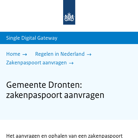
Naar
de
homepage
van
sdg.rijksoverheid.nl
Single Digital Gateway
Home
Regelen in Nederland
Zakenpaspoort aanvragen
Gemeente Dronten:
zakenpaspoort aanvragen
Het aanvragen en ophalen van een zakenpaspoort