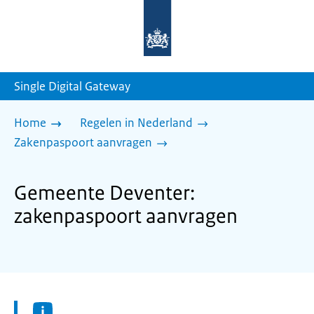
Naar
de
homepage
van
sdg.rijksoverheid.nl
Single Digital Gateway
Home
Regelen in Nederland
Zakenpaspoort aanvragen
Gemeente Deventer:
zakenpaspoort aanvragen