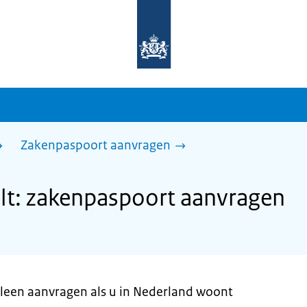
Naar
de
homepage
van
sdg.rijksoverheid.nl
Zakenpaspoort aanvragen
lt: zakenpaspoort aanvragen
leen aanvragen als u in Nederland woont