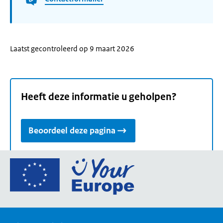
Laatst gecontroleerd op 9 maart 2026
Heeft deze informatie u geholpen?
Beoordeel deze pagina
Ga
naar
de
homepage
van