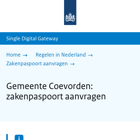
Naar
de
homepage
van
sdg.rijksoverheid.nl
Single Digital Gateway
Home
Regelen in Nederland
Zakenpaspoort aanvragen
Gemeente Coevorden:
zakenpaspoort aanvragen