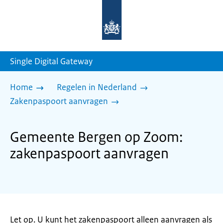
Naar
de
homepage
van
sdg.rijksoverheid.nl
Single Digital Gateway
Home
Regelen in Nederland
Zakenpaspoort aanvragen
Gemeente Bergen op Zoom:
zakenpaspoort aanvragen
Let op. U kunt het zakenpaspoort alleen aanvragen als