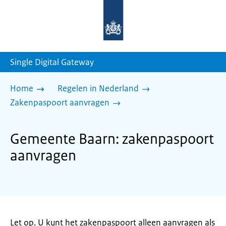
Naar
de
homepage
van
sdg.rijksoverheid.nl
Single Digital Gateway
Home
Regelen in Nederland
Zakenpaspoort aanvragen
Gemeente Baarn: zakenpaspoort
aanvragen
Let op. U kunt het zakenpaspoort alleen aanvragen als