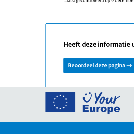
Laatst gecontroleerd op 9 decembe
Heeft deze informatie 
Beoordeel deze pagina
Ga
naar
de
home
van