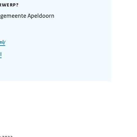
RWERP?
 gemeente Apeldoorn
nl/
l