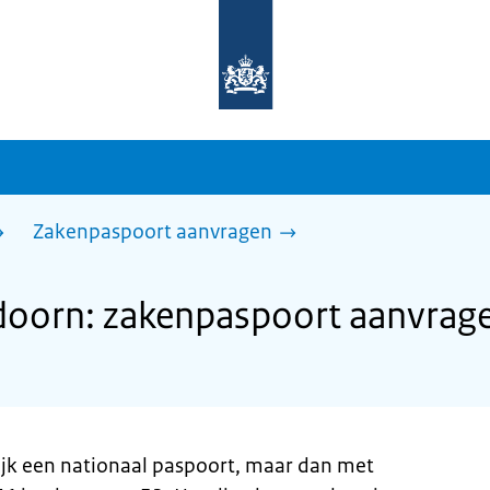
Naar
de
homepage
van
sdg.rijksoverheid.nl
Zakenpaspoort aanvragen
oorn: zakenpaspoort aanvrag
ijk een nationaal paspoort, maar dan met