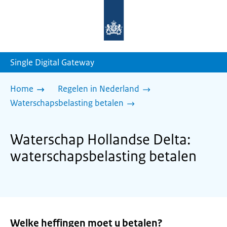
Naar
de
homepage
van
sdg.rijksoverheid.nl
Single Digital Gateway
Home
Regelen in Nederland
Waterschapsbelasting betalen
Waterschap Hollandse Delta:
waterschapsbelasting betalen
Welke heffingen moet u betalen?