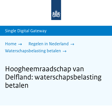
Naar
de
homepage
van
sdg.rijksoverheid.nl
Single Digital Gateway
Home
Regelen in Nederland
Waterschapsbelasting betalen
Hoogheemraadschap van
Delfland: waterschapsbelasting
betalen