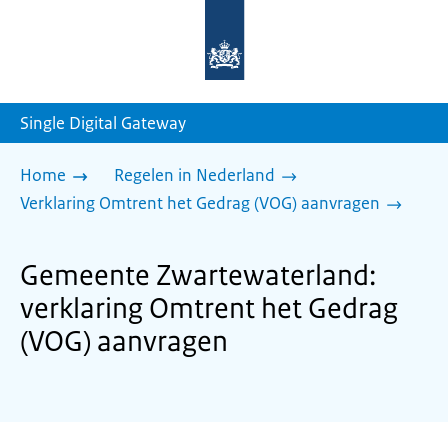
Naar
de
homepage
van
sdg.rijksoverheid.nl
Single Digital Gateway
Home
Regelen in Nederland
Verklaring Omtrent het Gedrag (VOG) aanvragen
Gemeente Zwartewaterland:
verklaring Omtrent het Gedrag
(VOG) aanvragen