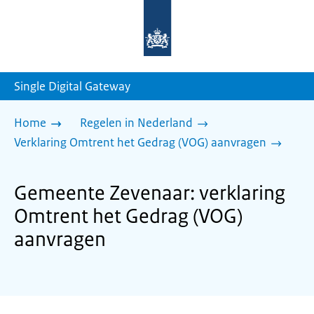
Naar
de
homepage
van
sdg.rijksoverheid.nl
Single Digital Gateway
Home
Regelen in Nederland
Verklaring Omtrent het Gedrag (VOG) aanvragen
Gemeente Zevenaar: verklaring
Omtrent het Gedrag (VOG)
aanvragen