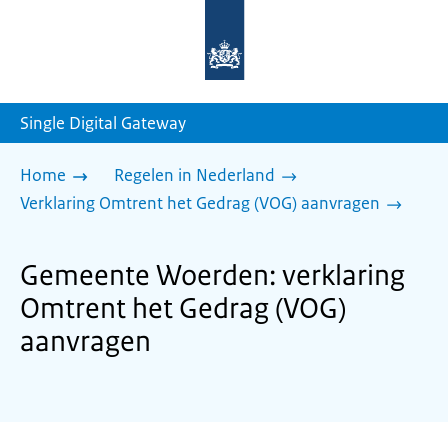
Naar
de
homepage
van
sdg.rijksoverheid.nl
Single Digital Gateway
Home
Regelen in Nederland
Verklaring Omtrent het Gedrag (VOG) aanvragen
Gemeente Woerden: verklaring
Omtrent het Gedrag (VOG)
aanvragen