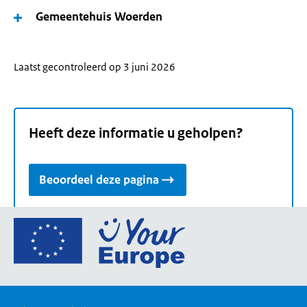
Gemeentehuis Woerden
Laatst gecontroleerd op 3 juni 2026
Heeft deze informatie u geholpen?
Beoordeel deze pagina
Ga
naar
de
homepage
van