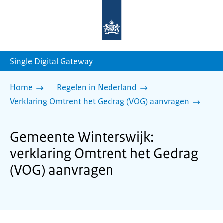
Naar
de
homepage
van
sdg.rijksoverheid.nl
Single Digital Gateway
Home
Regelen in Nederland
Verklaring Omtrent het Gedrag (VOG) aanvragen
Gemeente Winterswijk:
verklaring Omtrent het Gedrag
(VOG) aanvragen