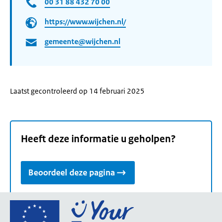
00 31 88 432 70 00
https://www.wijchen.nl/
gemeente@wijchen.nl
Laatst gecontroleerd op 14 februari 2025
Heeft deze informatie u geholpen?
Beoordeel deze pagina
Ga
naar