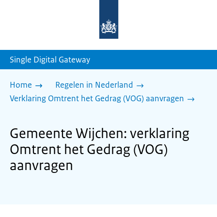
Naar
de
homepage
van
sdg.rijksoverheid.nl
Single Digital Gateway
Home
Regelen in Nederland
Verklaring Omtrent het Gedrag (VOG) aanvragen
Gemeente Wijchen: verklaring
Omtrent het Gedrag (VOG)
aanvragen