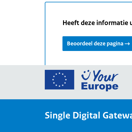
Heeft deze informatie 
Beoordeel deze pagina
Ga
naar
de
home
van
Single Digital Gatew
Your
Europ
een