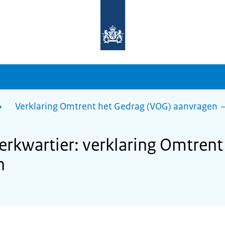
Naar
de
homepage
van
sdg.rijksoverheid.nl
Verklaring Omtrent het Gedrag (VOG) aanvragen
kwartier: verklaring Omtrent
n