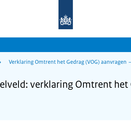
Naar
de
homepage
van
sdg.rijksoverheid.nl
Verklaring Omtrent het Gedrag (VOG) aanvragen
veld: verklaring Omtrent het