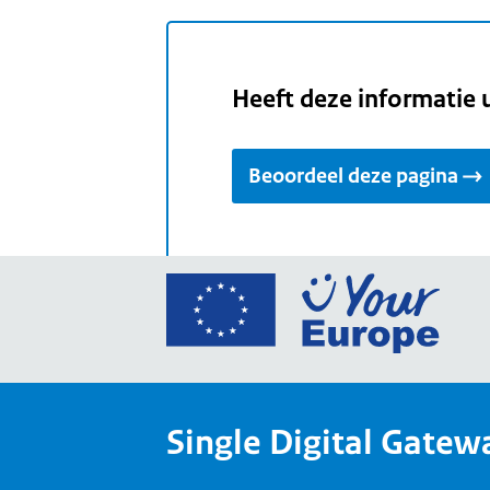
Heeft deze informatie 
Beoordeel deze pagina
Ga
naar
de
home
van
Single Digital Gatew
Your
Europ