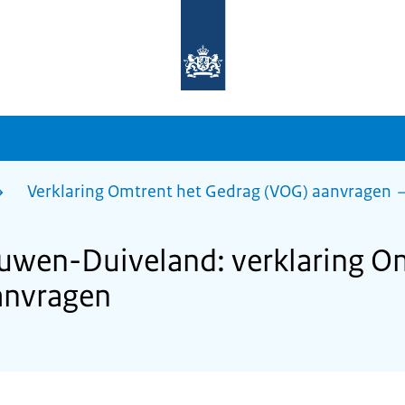
Naar
de
homepage
van
sdg.rijksoverheid.nl
Verklaring Omtrent het Gedrag (VOG) aanvragen
wen-Duiveland: verklaring Om
anvragen