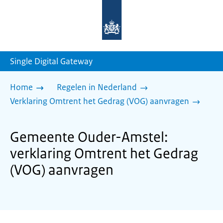
Naar
de
homepage
van
sdg.rijksoverheid.nl
Single Digital Gateway
Home
Regelen in Nederland
Verklaring Omtrent het Gedrag (VOG) aanvragen
Gemeente Ouder-Amstel:
verklaring Omtrent het Gedrag
(VOG) aanvragen