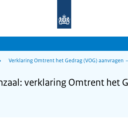
Naar
de
homepage
van
sdg.rijksoverheid.nl
Verklaring Omtrent het Gedrag (VOG) aanvragen
aal: verklaring Omtrent het 