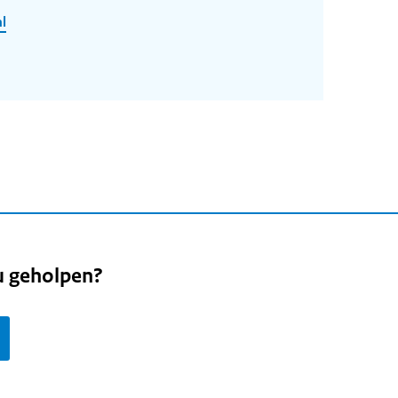
l
u geholpen?