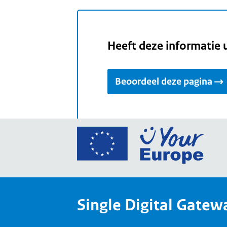
Heeft deze informatie 
Beoordeel deze pagina
Ga
naar
de
home
van
Single Digital Gatew
Your
Europ