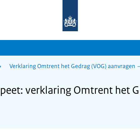
Naar
de
homepage
van
sdg.rijksoverheid.nl
Verklaring Omtrent het Gedrag (VOG) aanvragen
eet: verklaring Omtrent het G