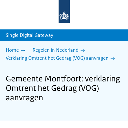
Naar
de
homepage
van
sdg.rijksoverheid.nl
Single Digital Gateway
Home
Regelen in Nederland
Verklaring Omtrent het Gedrag (VOG) aanvragen
Gemeente Montfoort: verklaring
Omtrent het Gedrag (VOG)
aanvragen