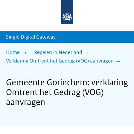
Naar
de
homepage
van
sdg.rijksoverheid.nl
Single Digital Gateway
Home
Regelen in Nederland
Verklaring Omtrent het Gedrag (VOG) aanvragen
Gemeente Gorinchem: verklaring
Omtrent het Gedrag (VOG)
aanvragen