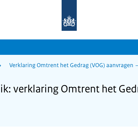
Naar
de
homepage
van
sdg.rijksoverheid.nl
Verklaring Omtrent het Gedrag (VOG) aanvragen
k: verklaring Omtrent het Ged