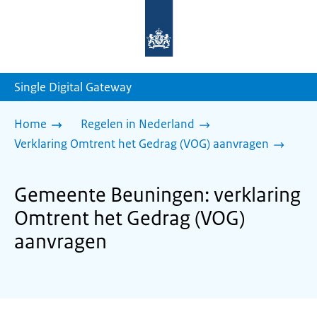
Naar
de
homepage
van
sdg.rijksoverheid.nl
Single Digital Gateway
Home
Regelen in Nederland
Verklaring Omtrent het Gedrag (VOG) aanvragen
Gemeente Beuningen: verklaring
Omtrent het Gedrag (VOG)
aanvragen