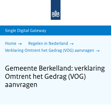
Naar
de
homepage
van
sdg.rijksoverheid.nl
Single Digital Gateway
Home
Regelen in Nederland
Verklaring Omtrent het Gedrag (VOG) aanvragen
Gemeente Berkelland: verklaring
Omtrent het Gedrag (VOG)
aanvragen