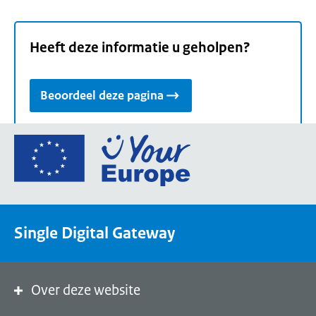
Heeft deze informatie u geholpen?
Beoordeel deze pagina
Ga
naar
de
homepage
van
Single Digital Gateway
Your
Europe,
een
portaal
Over deze website
van