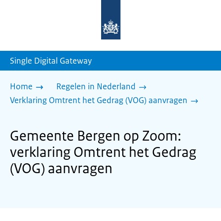
Naar
de
homepage
van
sdg.rijksoverheid.nl
Single Digital Gateway
Home
Regelen in Nederland
Verklaring Omtrent het Gedrag (VOG) aanvragen
Gemeente Bergen op Zoom:
verklaring Omtrent het Gedrag
(VOG) aanvragen