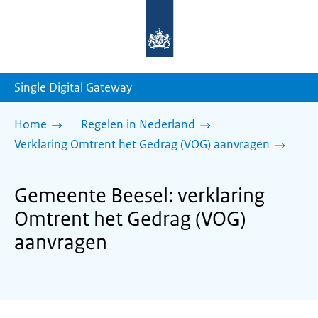
Naar
de
homepage
van
sdg.rijksoverheid.nl
Single Digital Gateway
Home
Regelen in Nederland
Verklaring Omtrent het Gedrag (VOG) aanvragen
Gemeente Beesel: verklaring
Omtrent het Gedrag (VOG)
aanvragen