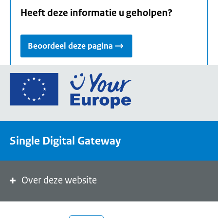
Heeft deze informatie u geholpen?
Beoordeel deze pagina
Ga
naar
de
homepage
van
Single Digital Gateway
Your
Europe,
een
portaal
Over deze website
van
de
Europese