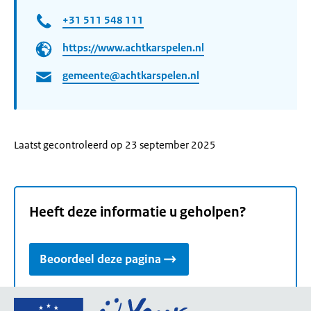
+31 511 548 111
https://www.achtkarspelen.nl
gemeente@achtkarspelen.nl
Laatst gecontroleerd op 23 september 2025
Heeft deze informatie u geholpen?
Beoordeel deze pagina
Ga