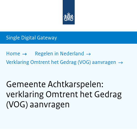
Naar
de
homepage
van
sdg.rijksoverheid.nl
Single Digital Gateway
Home
Regelen in Nederland
Verklaring Omtrent het Gedrag (VOG) aanvragen
Gemeente Achtkarspelen:
verklaring Omtrent het Gedrag
(VOG) aanvragen